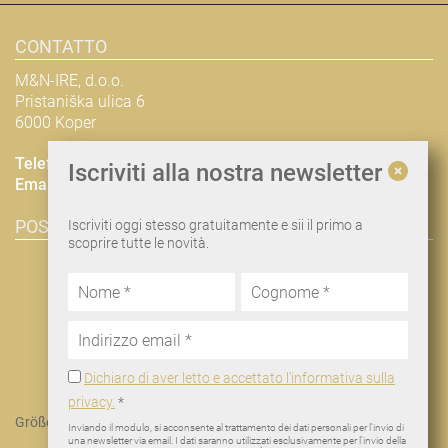
CONTATTO
M&N-IRE, d.o.o.
Pristaniška ulica 6
6000 Koper
Telefono
+38668648112
Iscriviti alla nostra newsletter
Email
nina@man-ire.com
POSIZIONE & PIANIFICAZIONE DEL PERCORSO
Iscriviti oggi stesso gratuitamente e sii il primo a
scoprire tutte le novità.
Dichiaro di aver letto e accettato l'informativa sulla
privacy.
*
Größere Karte anzeigen
Inviando il modulo, si acconsente al trattamento dei dati personali per l'invio di
una newsletter via email. I dati saranno utilizzati esclusivamente per l'invio della