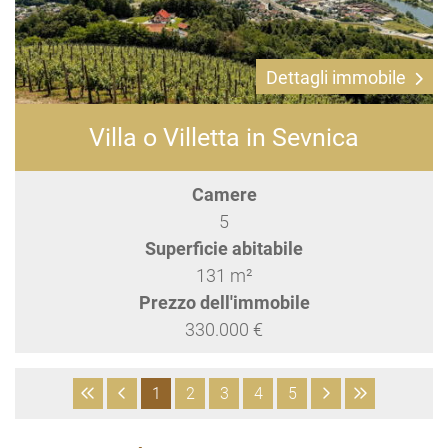
Dettagli immobile
Villa o Villetta in Sevnica
Camere
5
Superficie abitabile
131 m²
Prezzo dell'immobile
330.000 €
1
2
3
4
5