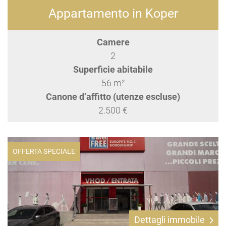
Appartamento in Koper
Camere
2
Superficie abitabile
56 m²
Canone d’affitto (utenze escluse)
2.500 €
OFFERTA SPECIALE
Dettagli immobile