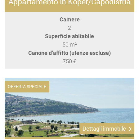
Appartamento in Koper/Capodistria
Camere
2
Superficie abitabile
50 m²
Canone d’affitto (utenze escluse)
750 €
OFFERTA SPECIALE
Dettagli immobile