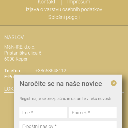
Kontakt
Impresum
Izjava o varstvu osebnih podatkov
Splošni pogoji
NASLOV
M&N-IRE, d.o.o.
Pristaniška ulica 6
6000 Koper
Telefon
+38668648112
E-Pošta
nina@man-ire.com
Naročite se na naše novice
LOKACIJA & NAČRT POTI
Registrirajte se brezplačno in ostanite v teku novosti