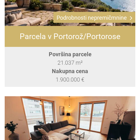
Podrobnosti nepremičmnine
Parcela v Portorož/Portorose
Površina parcele
21.037 m²
Nakupna cena
1.900.000 €