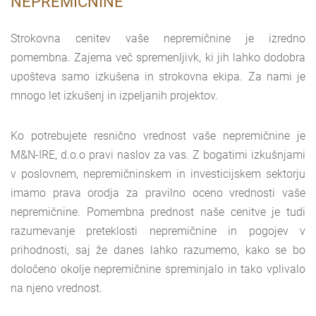
NEPREMIČNINE
Strokovna cenitev vaše nepremičnine je izredno
pomembna. Zajema več spremenljivk, ki jih lahko dodobra
upošteva samo izkušena in strokovna ekipa. Za nami je
mnogo let izkušenj in izpeljanih projektov.
Ko potrebujete resnično vrednost vaše nepremičnine je
M&N-IRE, d.o.o pravi naslov za vas. Z bogatimi izkušnjami
v poslovnem, nepremičninskem in investicijskem sektorju
imamo prava orodja za pravilno oceno vrednosti vaše
nepremičnine. Pomembna prednost naše cenitve je tudi
razumevanje preteklosti nepremičnine in pogojev v
prihodnosti, saj že danes lahko razumemo, kako se bo
določeno okolje nepremičnine spreminjalo in tako vplivalo
na njeno vrednost.