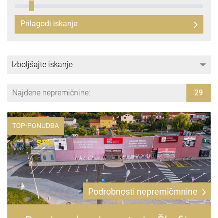
Prilagodi iskanje
Najdene nepremičnine:
29
TOP-PONUDBA
Podrobnosti nepremičmnine