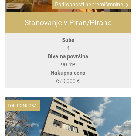
Podrobnosti nepremičmnine
Stanovanje v Piran/Pirano
Sobe
4
Bivalna površina
90 m²
Nakupna cena
670.000 €
TOP-PONUDBA