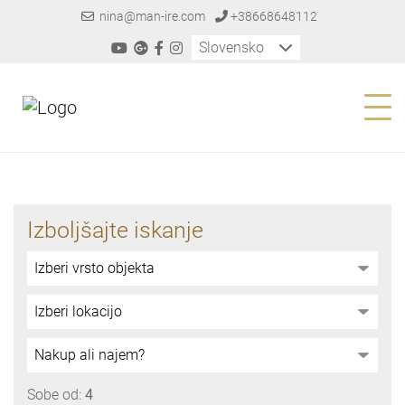
nina@man-ire.com
+38668648112
Slovensko
Izboljšajte iskanje
Sobe od:
4