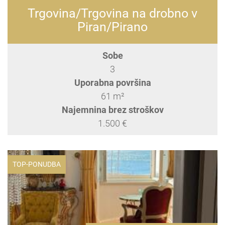
Trgovina/Trgovina na drobno v
Piran/Pirano
Sobe
3
Uporabna površina
61 m²
Najemnina brez stroškov
1.500 €
TOP-PONUDBA