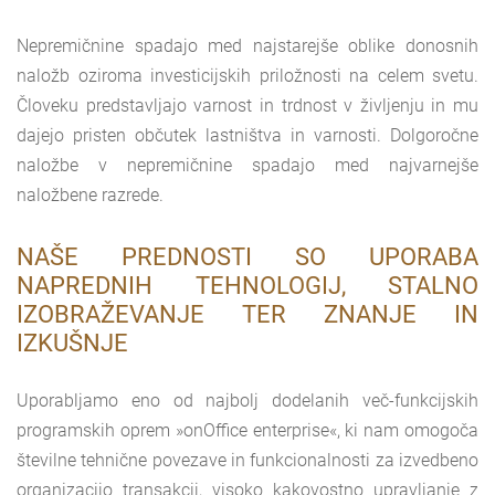
Nepremičnine spadajo med najstarejše oblike donosnih
naložb oziroma investicijskih priložnosti na celem svetu.
Človeku predstavljajo varnost in trdnost v življenju in mu
dajejo pristen občutek lastništva in varnosti. Dolgoročne
naložbe v nepremičnine spadajo med najvarnejše
naložbene razrede.
NAŠE PREDNOSTI SO UPORABA
NAPREDNIH TEHNOLOGIJ, STALNO
IZOBRAŽEVANJE TER ZNANJE IN
IZKUŠNJE
Uporabljamo eno od najbolj dodelanih več-funkcijskih
programskih oprem »onOffice enterprise«, ki nam omogoča
številne tehnične povezave in funkcionalnosti za izvedbeno
organizacijo transakcij, visoko kakovostno upravljanje z