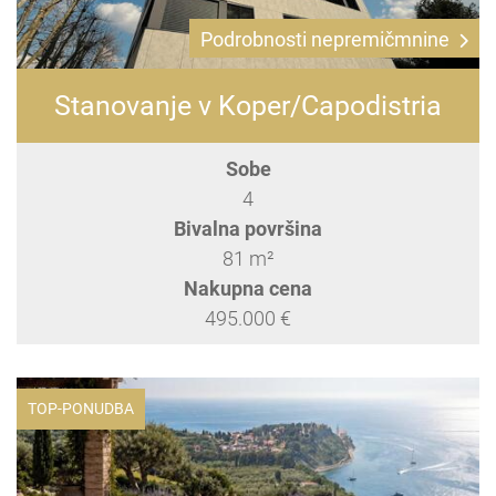
Podrobnosti nepremičmnine
Stanovanje v Koper/Capodistria
Sobe
4
Bivalna površina
81 m²
Nakupna cena
495.000 €
TOP-PONUDBA