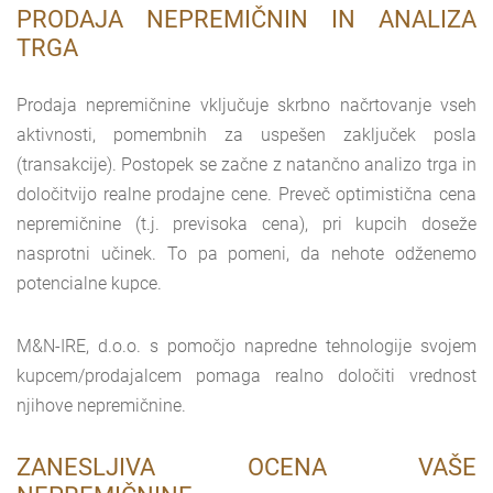
PRODAJA NEPREMIČNIN IN ANALIZA
TRGA
Prodaja nepremičnine vključuje skrbno načrtovanje vseh
aktivnosti, pomembnih za uspešen zaključek posla
(transakcije). Postopek se začne z natančno analizo trga in
določitvijo realne prodajne cene. Preveč optimistična cena
nepremičnine (t.j. previsoka cena), pri kupcih doseže
nasprotni učinek. To pa pomeni, da nehote odženemo
potencialne kupce.
M&N-IRE, d.o.o. s pomočjo napredne tehnologije svojem
kupcem/prodajalcem pomaga realno določiti vrednost
njihove nepremičnine.
ZANESLJIVA OCENA VAŠE