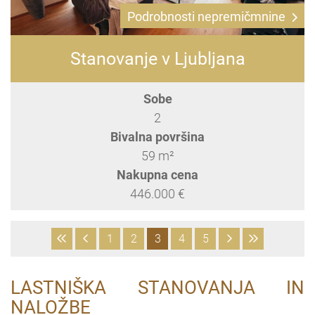
Podrobnosti nepremičmnine
Stanovanje v Ljubljana
Sobe
2
Bivalna površina
59 m²
Nakupna cena
446.000 €
1
2
3
4
5
LASTNIŠKA STANOVANJA IN
NALOŽBE