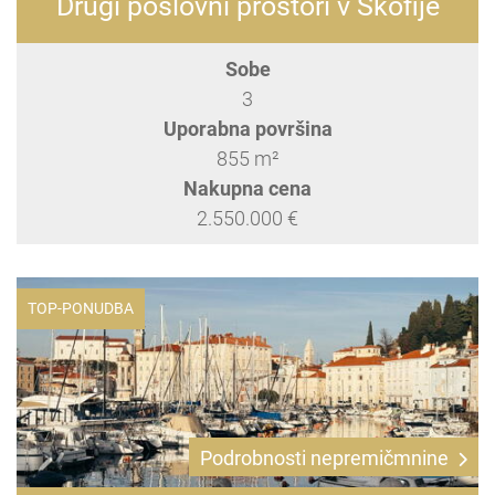
Drugi poslovni prostori v Škofije
Sobe
3
Uporabna površina
855 m²
Nakupna cena
2.550.000 €
TOP-PONUDBA
Podrobnosti nepremičmnine