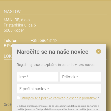
NASLOV
M&N-IRE, d.o.o.
Pristaniška ulica 6
6000 Koper
Telefon
+38668648112
E-Pošta
nina@man-ire.com
Naročite se na naše novice
LOKACIJA & NAČRT POTI
Registrirajte se brezplačno in ostanite v teku novosti
Strinjam se s politiko varovanja osebnih podatkov.
*
Größere Karte anzeigen
Z oddajo obrazca se strinjate, da se vaši osebni podatki uporabijo za namene
pošiljanja e-novic. Vaši podatki bodo uporabljeni samo za pošiljanje novic in