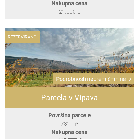
Nakupna cena
21.000 €
REZERVIRANO
Podrobnosti nepremičmnine
Parcela v Vipava
Površina parcele
731 m²
Nakupna cena