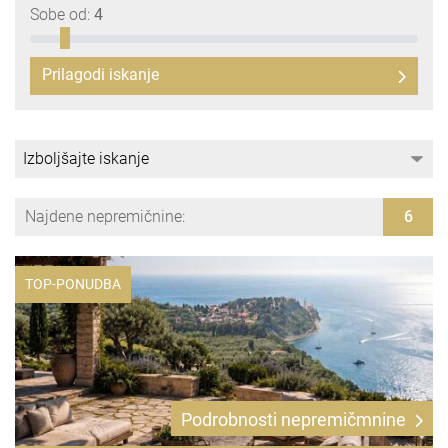
Sobe od:
4
Prilagodi iskanje
Najdene nepremičnine:
6
TOP-PONUDBA
Podrobnosti nepremičmnine