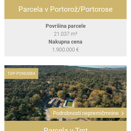
Parcela v Portorož/Portorose
Površina parcele
21.037 m²
Nakupna cena
1.900.000 €
TOP-PONUDBA
Podrobnosti nepremičmnine
Parcela v Trst