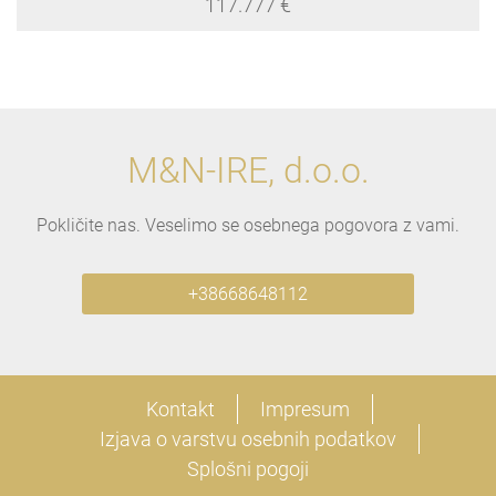
117.777 €
M&N-IRE, d.o.o.
Pokličite nas. Veselimo se osebnega pogovora z vami.
+38668648112
Kontakt
Impresum
Izjava o varstvu osebnih podatkov
Splošni pogoji