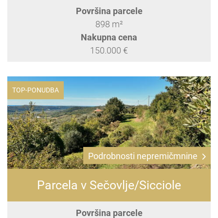
Površina parcele
898 m²
Nakupna cena
150.000 €
TOP-PONUDBA
Podrobnosti nepremičmnine
Parcela v Sečovlje/Sicciole
Površina parcele