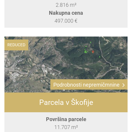
2.816 m²
Nakupna cena
497.000 €
REDUCED
Podrobnosti nepremičmnine
Parcela v Škofije
Površina parcele
11.707 m²