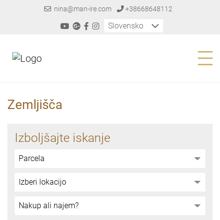
nina@man-ire.com
+38668648112
Slovensko
Zemljišča
Izboljšajte iskanje