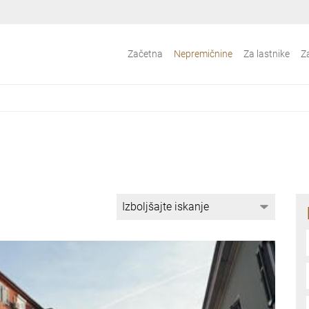
Začetna
Nepremičnine
Za lastnike
Z