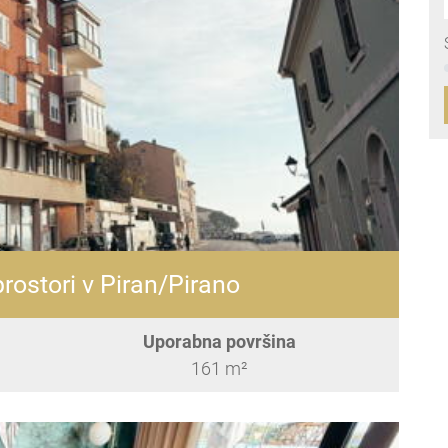
prostori v Piran/Pirano
Uporabna površina
161 m²