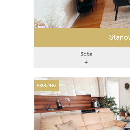
Stanov
Sobe
4
PRODANO