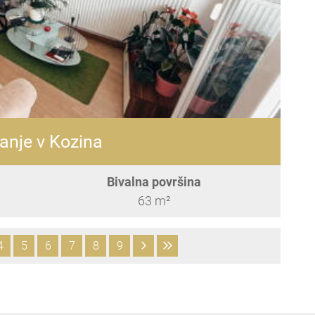
anje v Kozina
Bivalna površina
63 m²
4
5
6
7
8
9