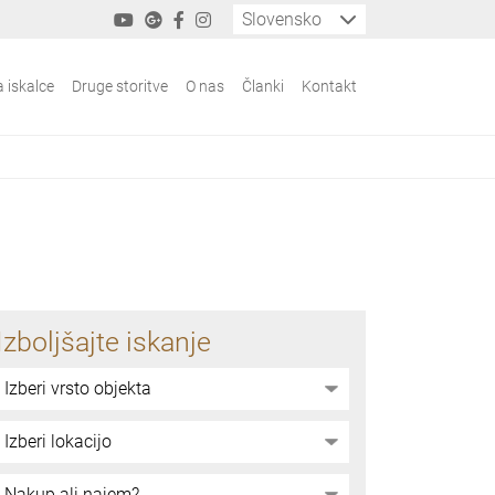
Slovensko
a iskalce
Druge storitve
O nas
Članki
Kontakt
Izboljšajte iskanje