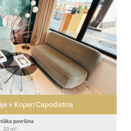
je v Koper/Capodistria
niška površina
33 m²