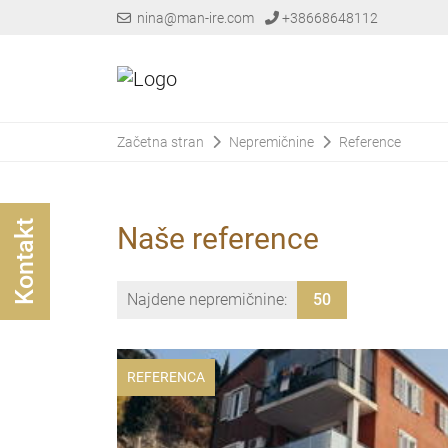
nina@man-ire.com
+38668648112
Začetna stran
Nepremičnine
Reference
Kontakt
Naše reference
Najdene nepremičnine:
50
REFERENCA