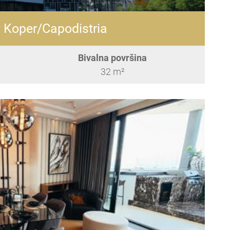
 Koper/Capodistria
Bivalna površina
32 m²