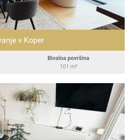
anje v Koper
Bivalna površina
101 m²