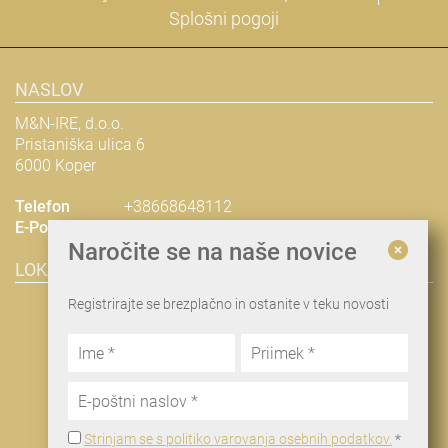
Splošni pogoji
NASLOV
M&N-IRE, d.o.o.
Pristaniška ulica 6
6000 Koper
Telefon
+38668648112
E-Pošta
nina@man-ire.com
Naročite se na naše novice
LOKACIJA & NAČRT POTI
Registrirajte se brezplačno in ostanite v teku novosti
Strinjam se s politiko varovanja osebnih podatkov.
*