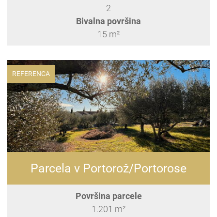
2
Bivalna površina
15 m²
REFERENCA
Parcela v Portorož/Portorose
Površina parcele
1.201 m²