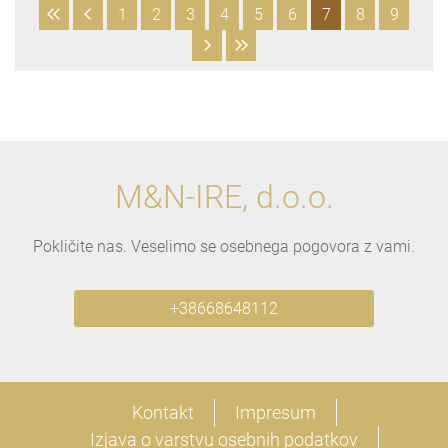
1
2
3
4
5
6
7
8
9
M&N-IRE, d.o.o.
Pokličite nas. Veselimo se osebnega pogovora z vami.
+38668648112
Kontakt
Impresum
Izjava o varstvu osebnih podatkov