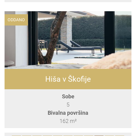
ODDANO
Hiša v Škofije
Sobe
5
Bivalna površina
162 m²