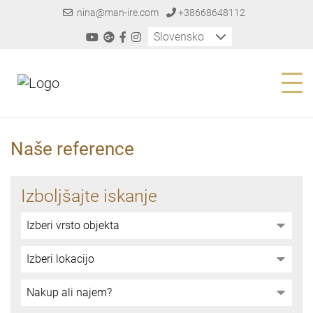
nina@man-ire.com
+38668648112
Slovensko
Naše reference
Izboljšajte iskanje