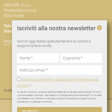
M&N-IRE, d.o.o.
Pristaniška ulica 6
6000 Koper
Telefono
+38668648112
Iscriviti alla nostra newsletter
Email
nina@man-ire.com
POSIZIONE & PIANIFICAZIONE DEL PERCORSO
Iscriviti oggi stesso gratuitamente e sii il primo a
scoprire tutte le novità.
Dichiaro di aver letto e accettato l'informativa sulla
privacy.
*
Größere Karte anzeigen
Inviando il modulo, si acconsente al trattamento dei dati personali per l'invio di
una newsletter via email. I dati saranno utilizzati esclusivamente per l'invio della
newsletter e non verranno mai ceduti a terzi. È possibile revocare il proprio
consenso in qualsiasi momento.
© 2026 M&N-IRE, d.o.o.