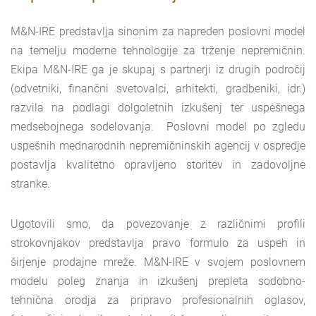
M&N-IRE predstavlja sinonim za napreden poslovni model
na temelju moderne tehnologije za trženje nepremičnin.
Ekipa M&N-IRE ga je skupaj s partnerji iz drugih področij
(odvetniki, finančni svetovalci, arhitekti, gradbeniki, idr.)
razvila na podlagi dolgoletnih izkušenj ter uspešnega
medsebojnega sodelovanja. Poslovni model po zgledu
uspešnih mednarodnih nepremičninskih agencij v ospredje
postavlja kvalitetno opravljeno storitev in zadovoljne
stranke.
Ugotovili smo, da povezovanje z različnimi profili
strokovnjakov predstavlja pravo formulo za uspeh in
širjenje prodajne mreže. M&N-IRE v svojem poslovnem
modelu poleg znanja in izkušenj prepleta sodobno-
tehnična orodja za pripravo profesionalnih oglasov,