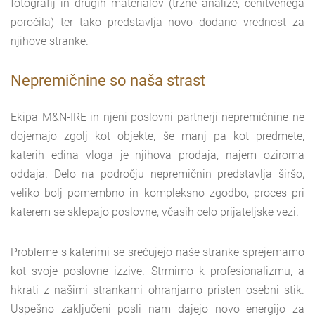
fotografij in drugih materialov (tržne analize, cenitvenega
poročila) ter tako predstavlja novo dodano vrednost za
njihove stranke.
Nepremičnine so naša strast
Ekipa M&N-IRE in njeni poslovni partnerji nepremičnine ne
dojemajo zgolj kot objekte, še manj pa kot predmete,
katerih edina vloga je njihova prodaja, najem oziroma
oddaja. Delo na področju nepremičnin predstavlja širšo,
veliko bolj pomembno in kompleksno zgodbo, proces pri
katerem se sklepajo poslovne, včasih celo prijateljske vezi.
Probleme s katerimi se srečujejo naše stranke sprejemamo
kot svoje poslovne izzive. Strmimo k profesionalizmu, a
hkrati z našimi strankami ohranjamo pristen osebni stik.
Uspešno zaključeni posli nam dajejo novo energijo za