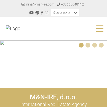
nina@man-ire.com
+38668648112
Slovensko
1
2
3
4
M&N-IRE, d.o.o.
International Real Estate Agency