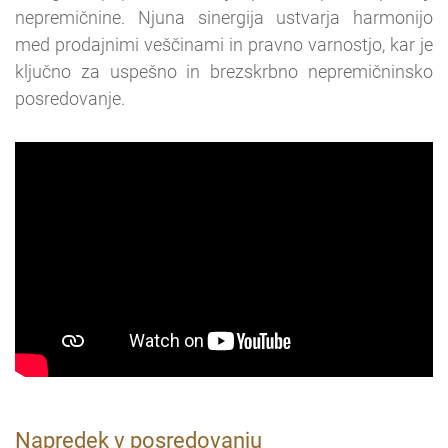
nepremičnine. Njuna sinergija ustvarja harmonijo
med prodajnimi veščinami in pravno varnostjo, kar je
ključno za uspešno in brezskrbno nepremičninsko
posredovanje.
Napredek v posredovanju