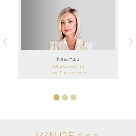
Nina Fajs
+386 68 648 112
nina@man-ire.com
1
2
3