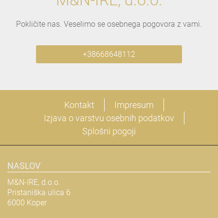
M&N-IRE, d.o.o.
Pokličite nas. Veselimo se osebnega pogovora z vami.
+38668648112
Kontakt
Impresum
Izjava o varstvu osebnih podatkov
Splošni pogoji
NASLOV
M&N-IRE, d.o.o.
Pristaniška ulica 6
6000 Koper