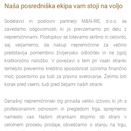
Naša posredniška ekipa vam stoji na voljo
Sodelavci in poslovni partnerji M&N-IRE, d.o.o. se
zavedamo odgovornosti, ki jo prevzemamo pri delu z
nepremičninami. Postopkov se lotevamo skrbno in celovito,
saj verjamemo, da nakup nepremičnine za večino
predstavlja pomembno življenjsko odločitev in ne zgolj
kratkoročno naložbo. V povezavi s tem pri vsaki stranki
temeljito preverimo kreditno sposobnost oziroma finančno
moč, poskrbimo pa tudi za pravno svetovanje. Želimo biti
korak pred vsemi, tudi pred željami naših strank.
Današnji nepremičninski trg prinaša veliko izzivov, ki jih s
profesionalnim odnosom in pregledom trga, sprejmemo
namesto vas. Našim strankam stojimo ob strani v
celotnem procesu prodaje, obveščamo o stanju na trgu,