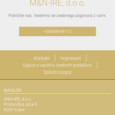
M&N-IRE, d.o.o.
Pokličite nas. Veselimo se osebnega pogovora z vami.
+38668648112
Kontakt
Impresum
Izjava o varstvu osebnih podatkov
Splošni pogoji
NASLOV
M&N-IRE, d.o.o.
Pristaniška ulica 6
6000 Koper