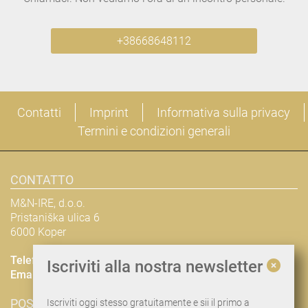
+38668648112
Contatti
Imprint
Informativa sulla privacy
Termini e condizioni generali
CONTATTO
M&N-IRE, d.o.o.
Pristaniška ulica 6
6000 Koper
Telefono
+38668648112
Iscriviti alla nostra newsletter
Email
nina@man-ire.com
POSIZIONE & PIANIFICAZIONE DEL PERCORSO
Iscriviti oggi stesso gratuitamente e sii il primo a