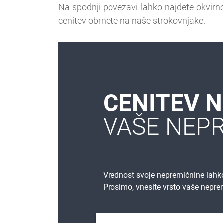
Na spodnji povezavi lahko najdete okvirn
cenitev obrnete na naše strokovnjake.