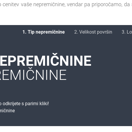
o cenitev vaše nepremičnine, vendar pa priporočamo, da 