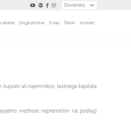
Slovensko
a iskalce
Druge storitve
O nas
Članki
Kontakt
 kupcev ali najemnikov, lastnega kapitala
enjujemo vrednost nepremičnin na podlagi