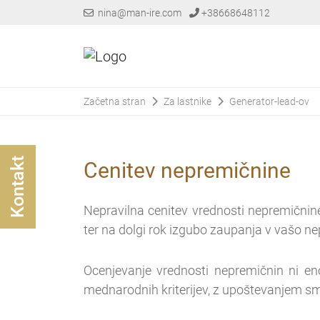
nina@man-ire.com
+38668648112
Začetna stran
Za lastnike
Generator-lead-ov
Kontakt
Cenitev nepremičnine
Nepravilna cenitev vrednosti nepremičnin
ter na dolgi rok izgubo zaupanja v vašo n
Ocenjevanje vrednosti nepremičnin ni en
mednarodnih kriterijev, z upoštevanjem sm