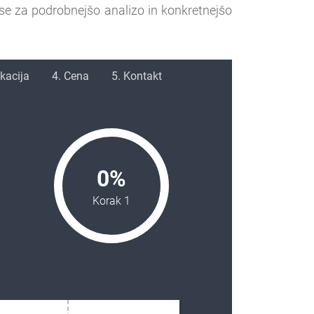
se za podrobnejšo analizo in konkretnejšo