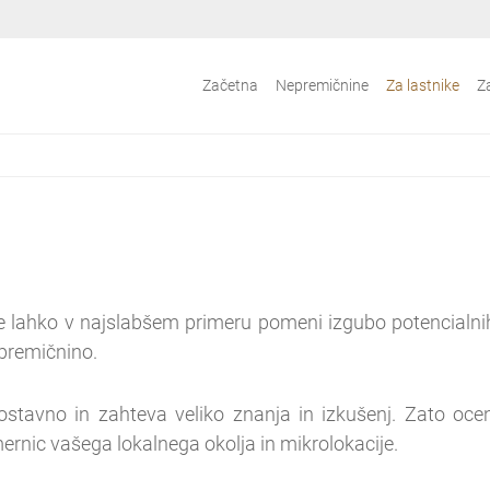
Začetna
Nepremičnine
Za lastnike
Z
e lahko v najslabšem primeru pomeni izgubo potencialnih
epremičnino.
ostavno in zahteva veliko znanja in izkušenj. Zato oc
ernic vašega lokalnega okolja in mikrolokacije.