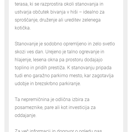
terasa, ki se razprostira okoli stanovanja in
ustvarja občutek bivanja v hiši – idealno za
sproščanje, druženje ali ureditev zelenega
kotička.
Stanovanje je sodobno opremljeno in zelo svetlo
skozi ves dan. Urejeno je talno ogrevanje in
hlajenje, lesena okna pa prostoru dodajajo
toplino in pridih prestiža. K stanovanju pripada
tudi eno garažno parkirno mesto, kar zagotavlja
udobje in brezskrbno parkiranje.
Ta nepremičnina je odlična izbira za
posameznike, pare ali kot investicija za
oddajanje.
Za več informacij in dogovor o ogledu nas