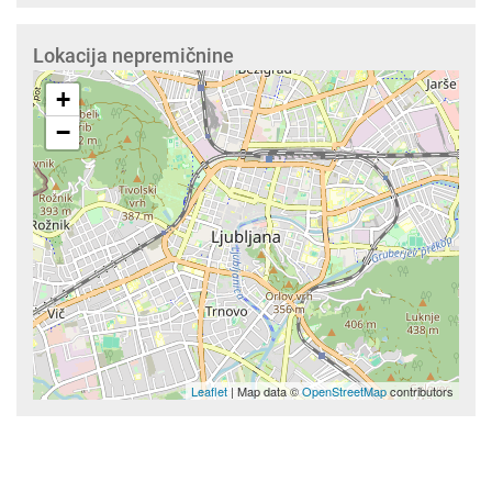
Lokacija nepremičnine
+
−
Leaflet
| Map data ©
OpenStreetMap
contributors