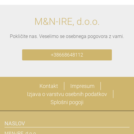
M&N-IRE, d.o.o.
Pokličite nas. Veselimo se osebnega pogovora z vami.
+38668648112
Kontakt
Impresum
Izjava o varstvu osebnih podatkov
Splošni pogoji
NASLOV
M&N-IRE, d.o.o.