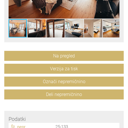
Na pregled
Verzija za tisk
Označi nepremičnino
Deli nepremičnino
Podatki
Št. nepr
25-133