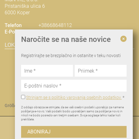
Pristaniška ulica 6
6000 Koper
Telefon
+38668648112
E-Pošta
nina@man-ire.com
Naročite se na naše novice
LOKACIJA & NAČRT POTI
Registrirajte se brezplačno in ostanite v teku novosti
Strinjam se s politiko varovanja osebnih podatkov.
*
Größere Karte anzeigen
Z oddajo obrazca se strinjate, da se vaši osebni podatki uporabijo za namene
pošiljanja e-novic. Vaši podatki bodo uporabljeni samo za pošiljanje novic in
nikoli ne bodo posredovani tretjim osebam. Svoje soglasje lahko kadar koli
prekličete.
© 2026 M&N-IRE, d.o.o.