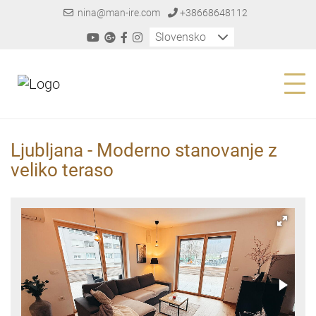
nina@man-ire.com
+38668648112
Slovensko
Ljubljana - Moderno stanovanje z
veliko teraso