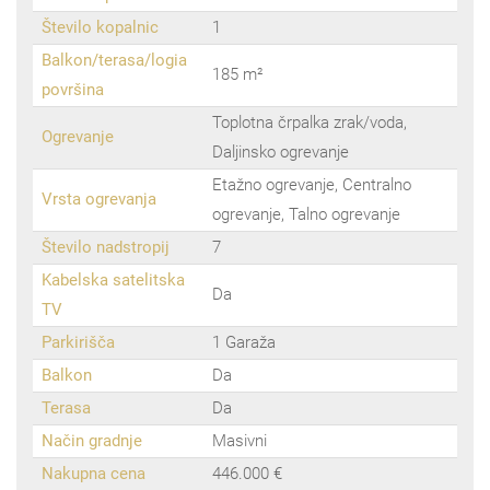
Število kopalnic
1
Balkon/terasa/logia
185 m²
površina
Toplotna črpalka zrak/voda,
Ogrevanje
Daljinsko ogrevanje
Etažno ogrevanje, Centralno
Vrsta ogrevanja
ogrevanje, Talno ogrevanje
Število nadstropij
7
Kabelska satelitska
Da
TV
Parkirišča
1 Garaža
Balkon
Da
Terasa
Da
Način gradnje
Masivni
Nakupna cena
446.000 €