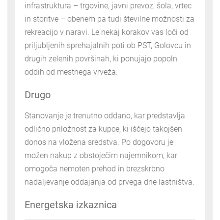
infrastruktura – trgovine, javni prevoz, šola, vrtec
in storitve – obenem pa tudi številne možnosti za
rekreacijo v naravi. Le nekaj korakov vas loči od
priljubljenih sprehajalnih poti ob PST, Golovcu in
drugih zelenih površinah, ki ponujajo popoln
oddih od mestnega vrveža.
Drugo
Stanovanje je trenutno oddano, kar predstavlja
odlično priložnost za kupce, ki iščejo takojšen
donos na vložena sredstva. Po dogovoru je
možen nakup z obstoječim najemnikom, kar
omogoča nemoten prehod in brezskrbno
nadaljevanje oddajanja od prvega dne lastništva.
Energetska izkaznica