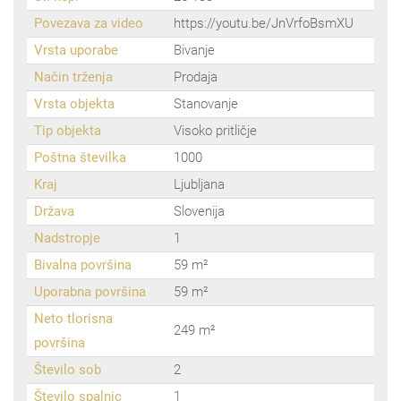
Povezava za video
https://youtu.be/JnVrfoBsmXU
Vrsta uporabe
Bivanje
Način trženja
Prodaja
Vrsta objekta
Stanovanje
Tip objekta
Visoko pritličje
Poštna številka
1000
Kraj
Ljubljana
Država
Slovenija
Nadstropje
1
Bivalna površina
59 m²
Uporabna površina
59 m²
Neto tlorisna
249 m²
površina
Število sob
2
Število spalnic
1