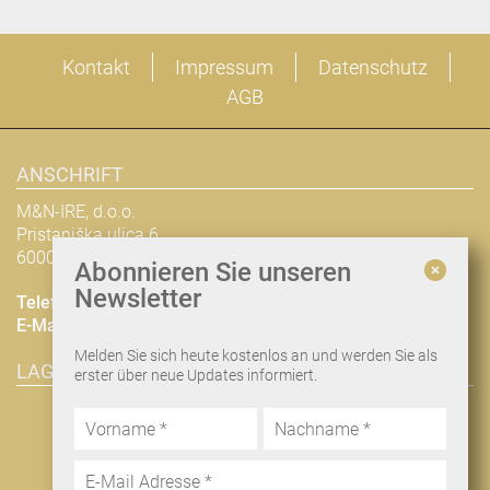
Kontakt
Impressum
Datenschutz
AGB
ANSCHRIFT
M&N-IRE, d.o.o.
Pristaniška ulica 6
6000 Koper
Abonnieren Sie unseren
Newsletter
Telefon
+38668648112
E-Mail
nina@man-ire.com
Melden Sie sich heute kostenlos an und werden Sie als
LAGE & ROUTENPLANUNG
erster über neue Updates informiert.